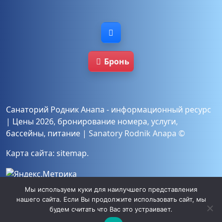
Бронь
Санаторий Родник Анапа - информационный ресурс
|
Цены 2026
,
бронирование
номера
,
услуги
,
бассейны
,
питание
|
Sanatory Rodnik Anapa ©
Карта сайта:
sitemap
.
Мы используем куки для наилучшего представления
Политика конфиденциальности
и согласие
на
нашего сайта. Если Вы продолжите использовать сайт, мы
хранение и обработку персональных данных
будем считать что Вас это устраивает.
согласно №152-ФЗ «О персональных данных».